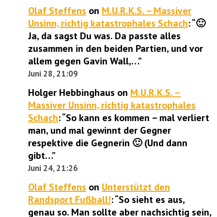
Olaf Steffens
on
M.U.R.K.S. – Massiver
Unsinn, richtig katastrophales Schach
: “
🙂
Ja, da sagst Du was. Da passte alles
zusammen in den beiden Partien, und vor
allem gegen Gavin Wall,…
”
Juni 28, 21:09
Holger Hebbinghaus
on
M.U.R.K.S. –
Massiver Unsinn, richtig katastrophales
Schach
: “
So kann es kommen – mal verliert
man, und mal gewinnt der Gegner
respektive die Gegnerin 🙂 (Und dann
gibt…
”
Juni 24, 21:26
Olaf Steffens
on
Unterstützt den
Randsport Fußball!
: “
So sieht es aus,
genau so. Man sollte aber nachsichtig sein,