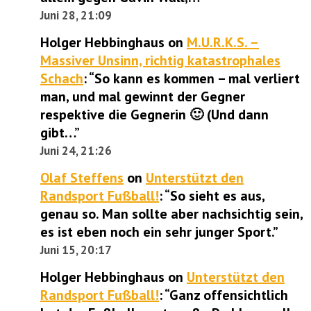
Juni 28, 21:09
Holger Hebbinghaus
on
M.U.R.K.S. –
Massiver Unsinn, richtig katastrophales
Schach
: “
So kann es kommen – mal verliert
man, und mal gewinnt der Gegner
respektive die Gegnerin 🙂 (Und dann
gibt…
”
Juni 24, 21:26
Olaf Steffens
on
Unterstützt den
Randsport Fußball!
: “
So sieht es aus,
genau so. Man sollte aber nachsichtig sein,
es ist eben noch ein sehr junger Sport.
”
Juni 15, 20:17
Holger Hebbinghaus
on
Unterstützt den
Randsport Fußball!
: “
Ganz offensichtlich